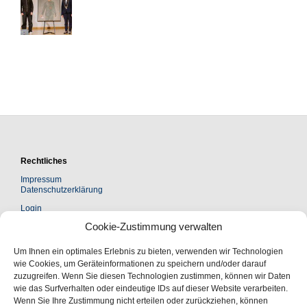
Rechtliches
Impressum
Datenschutzerklärung
Login
Cookie-Zustimmung verwalten
Kontakt
Um Ihnen ein optimales Erlebnis zu bieten, verwenden wir Technologien
Leopoldina Akademie Freundeskreis e. V.
Jägerberg 1 | 06108 Halle (Saale)
wie Cookies, um Geräteinformationen zu speichern und/oder darauf
zuzugreifen. Wenn Sie diesen Technologien zustimmen, können wir Daten
Postanschrift:
wie das Surfverhalten oder eindeutige IDs auf dieser Website verarbeiten.
Postfach 110543 | 06019 Halle (Saale)
Wenn Sie Ihre Zustimmung nicht erteilen oder zurückziehen, können