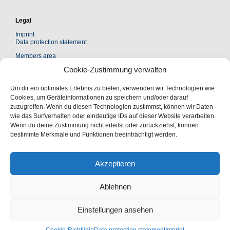
Legal
Imprint
Data protection statement
Members area
Cookie-Zustimmung verwalten
Kontakt
Um dir ein optimales Erlebnis zu bieten, verwenden wir Technologien wie
Leopoldina Akademie Freundeskreis e. V.
Jägerberg 1 | 06108 Halle (Saale)
Cookies, um Geräteinformationen zu speichern und/oder darauf
zuzugreifen. Wenn du diesen Technologien zustimmst, können wir Daten
Postanschrift:
wie das Surfverhalten oder eindeutige IDs auf dieser Website verarbeiten.
Postfach 110543 | 06019 Halle (Saale)
Wenn du deine Zustimmung nicht erteilst oder zurückziehst, können
bestimmte Merkmale und Funktionen beeinträchtigt werden.
Fon: +49 (0) 345 47 23 96 00
Akzeptieren
Fax: +49 (0) 345 47 23 99 19
eMail:
freundeskreis@leopoldina.org
Ablehnen
Internet:
freundeskreis-leopoldina.de
Einstellungen ansehen