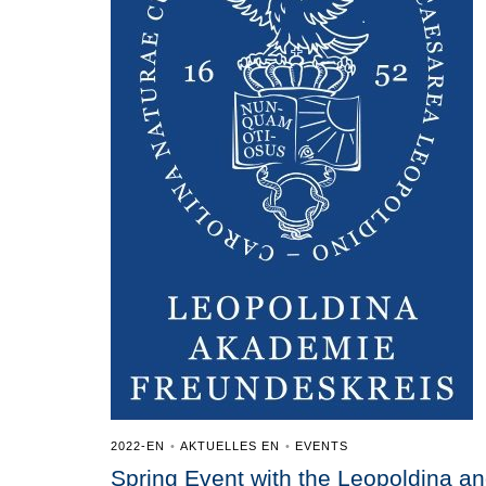
2022-EN
AKTUELLES EN
EVENTS
•
•
Spring Event with the Leopoldina a