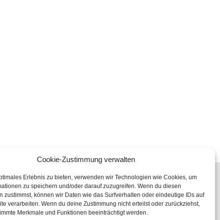
Cookie-Zustimmung verwalten
ptimales Erlebnis zu bieten, verwenden wir Technologien wie Cookies, um
mationen zu speichern und/oder darauf zuzugreifen. Wenn du diesen
 zustimmst, können wir Daten wie das Surfverhalten oder eindeutige IDs auf
te verarbeiten. Wenn du deine Zustimmung nicht erteilst oder zurückziehst,
Fon: +49 (0) 345 47 23 96 00
immte Merkmale und Funktionen beeinträchtigt werden.
Fax: +49 (0) 345 47 23 99 19