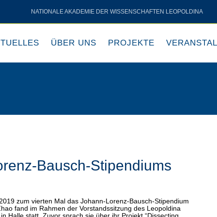
NATIONALE AKADEMIE DER WISSENSCHAFTEN LEOPOLDINA
KTUELLES
ÜBER UNS
PROJEKTE
VERANSTA
orenz-Bausch-Stipendiums
b 2019 zum vierten Mal das Johann-Lorenz-Bausch-Stipendium
Zhao fand im Rahmen der Vorstandssitzung des Leopoldina
Halle statt. Zuvor sprach sie über ihr Projekt “Dissecting