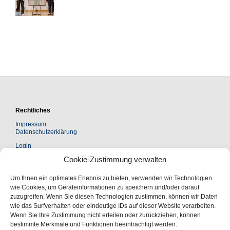
Rechtliches
Impressum
Datenschutzerklärung
Login
Cookie-Zustimmung verwalten
Kontakt
Um Ihnen ein optimales Erlebnis zu bieten, verwenden wir Technologien
Leopoldina Akademie Freundeskreis e. V.
Jägerberg 1 | 06108 Halle (Saale)
wie Cookies, um Geräteinformationen zu speichern und/oder darauf
zuzugreifen. Wenn Sie diesen Technologien zustimmen, können wir Daten
Postanschrift:
wie das Surfverhalten oder eindeutige IDs auf dieser Website verarbeiten.
Postfach 110543 | 06019 Halle (Saale)
Wenn Sie Ihre Zustimmung nicht erteilen oder zurückziehen, können
bestimmte Merkmale und Funktionen beeinträchtigt werden.