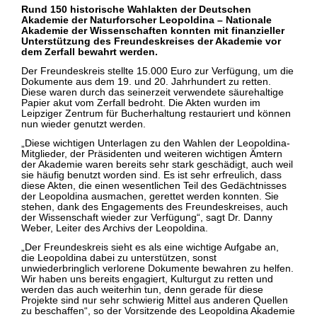
BAUSCH-STIPENDIUM
Rund 150 historische Wahlakten der Deutschen
Akademie der Naturforscher Leopoldina – Nationale
Akademie der Wissenschaften konnten mit finanzieller
Unterstützung des Freundeskreises der Akademie vor
dem Zerfall bewahrt werden.
Der Freundeskreis stellte 15.000 Euro zur Verfügung, um die
Dokumente aus dem 19. und 20. Jahrhundert zu retten.
Diese waren durch das seinerzeit verwendete säurehaltige
Papier akut vom Zerfall bedroht. Die Akten wurden im
Leipziger Zentrum für Bucherhaltung restauriert und können
nun wieder genutzt werden.
„Diese wichtigen Unterlagen zu den Wahlen der Leopoldina-
Mitglieder, der Präsidenten und weiteren wichtigen Ämtern
der Akademie waren bereits sehr stark geschädigt, auch weil
sie häufig benutzt worden sind. Es ist sehr erfreulich, dass
diese Akten, die einen wesentlichen Teil des Gedächtnisses
der Leopoldina ausmachen, gerettet werden konnten. Sie
stehen, dank des Engagements des Freundeskreises, auch
der Wissenschaft wieder zur Verfügung“, sagt Dr. Danny
Weber, Leiter des Archivs der Leopoldina.
„Der Freundeskreis sieht es als eine wichtige Aufgabe an,
die Leopoldina dabei zu unterstützen, sonst
unwiederbringlich verlorene Dokumente bewahren zu helfen.
Wir haben uns bereits engagiert, Kulturgut zu retten und
werden das auch weiterhin tun, denn gerade für diese
Projekte sind nur sehr schwierig Mittel aus anderen Quellen
zu beschaffen“, so der Vorsitzende des Leopoldina Akademie