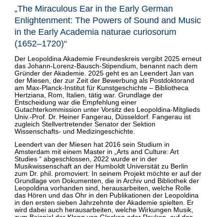
BAUSCH-STIPENDIUM
„The Miraculous Ear in the Early German
Enlightenment: The Powers of Sound and Music
in the Early Academia naturae curiosorum
(1652–1720)“
Der Leopoldina Akademie Freundeskreis vergibt 2025 erneut
das Johann-Lorenz-Bausch-Stipendium, benannt nach dem
Gründer der Akademie. 2025 geht es an Leendert Jan van
der Miesen, der zur Zeit der Bewerbung als Postdoktorand
am Max-Planck-Institut für Kunstgeschichte – Bibliotheca
Hertziana, Rom, Italien, tätig war. Grundlage der
Entscheidung war die Empfehlung einer
Gutachterkommission unter Vorsitz des Leopoldina-Mitglieds
Univ.-Prof. Dr. Heiner Fangerau, Düsseldorf. Fangerau ist
zugleich Stellvertretender Senator der Sektion
Wissenschafts- und Medizingeschichte.
Leendert van der Miesen hat 2016 sein Studium in
Amsterdam mit einem Master in „Arts and Culture: Art
Studies “ abgeschlossen, 2022 wurde er in der
Musikwissenschaft an der Humboldt Universität zu Berlin
zum Dr. phil. promoviert. In seinem Projekt möchte er auf der
Grundlage von Dokumenten, die in Archiv und Bibliothek der
Leopoldina vorhanden sind, herausarbeiten, welche Rolle
das Hören und das Ohr in den Publikationen der Leopoldina
in den ersten sieben Jahrzehnte der Akademie spielten. Er
wird dabei auch herausarbeiten, welche Wirkungen Musik,
zum Beispiel der Klang von Glocken oder Pauken, auf das