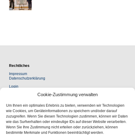
Rechtliches
Impressum
Datenschutzerklärung
Login
Cookie-Zustimmung verwalten
Kontakt
Um Ihnen ein optimales Erlebnis zu bieten, verwenden wir Technologien
Leopoldina Akademie Freundeskreis e. V.
Jägerberg 1 | 06108 Halle (Saale)
wie Cookies, um Geräteinformationen zu speichern und/oder darauf
zuzugreifen. Wenn Sie diesen Technologien zustimmen, können wir Daten
Postanschrift:
wie das Surfverhalten oder eindeutige IDs auf dieser Website verarbeiten.
Postfach 110543 | 06019 Halle (Saale)
Wenn Sie Ihre Zustimmung nicht erteilen oder zurückziehen, können
bestimmte Merkmale und Funktionen beeinträchtigt werden.