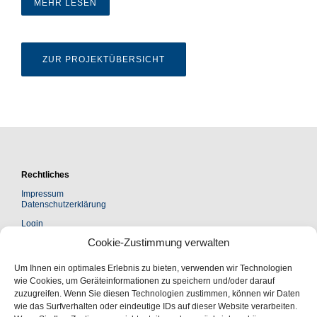
MEHR LESEN
ZUR PROJEKTÜBERSICHT
Rechtliches
Impressum
Datenschutzerklärung
Login
Cookie-Zustimmung verwalten
Kontakt
Um Ihnen ein optimales Erlebnis zu bieten, verwenden wir Technologien
Leopoldina Akademie Freundeskreis e. V.
wie Cookies, um Geräteinformationen zu speichern und/oder darauf
Jägerberg 1 | 06108 Halle (Saale)
zuzugreifen. Wenn Sie diesen Technologien zustimmen, können wir Daten
Postanschrift:
wie das Surfverhalten oder eindeutige IDs auf dieser Website verarbeiten.
Postfach 110543 | 06019 Halle (Saale)