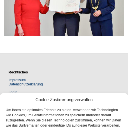
BAUSCH-STIPENDIUM
Rechtliches
Impressum
Datenschutzerklärung
Login
Cookie-Zustimmung verwalten
Kontakt
Um Ihnen ein optimales Erlebnis zu bieten, verwenden wir Technologien
Leopoldina Akademie Freundeskreis e. V.
Jägerberg 1 | 06108 Halle (Saale)
wie Cookies, um Geräteinformationen zu speichern und/oder darauf
zuzugreifen. Wenn Sie diesen Technologien zustimmen, können wir Daten
Postanschrift:
wie das Surfverhalten oder eindeutige IDs auf dieser Website verarbeiten.
Postfach 110543 | 06019 Halle (Saale)